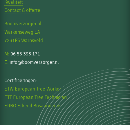
Kwaliteit
Contact & offerte
Boomverzorger.nl
Warkenseweg 1A
7231PS Warnsveld
M:
06 55 393 171
E:
info@boomverzorger.nl
Certificeringen:
ETW European Tree Worker
ETT European Tree Technician
ERBO Erkend Bosaannemer