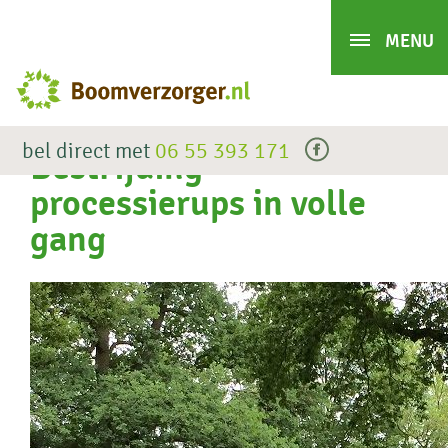
bel direct met
06 55 393 171
facebook
Bestrijding
processierups in volle
gang