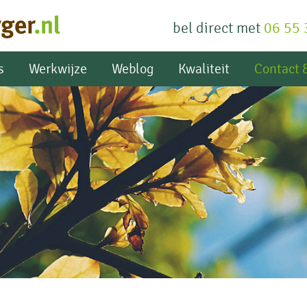
bel direct met
06 55 
fa
s
Werkwijze
Weblog
Kwaliteit
Contact &