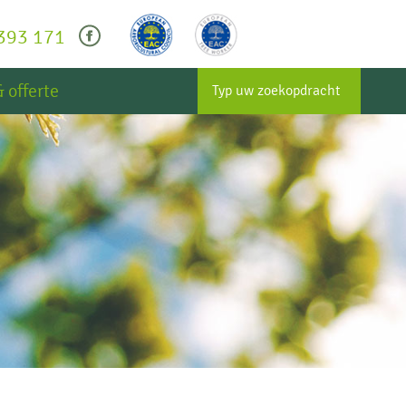
393 171
cebook
 offerte