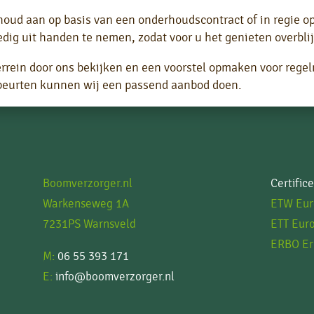
ud aan op basis van een onderhoudscontract of in regie op 
dig uit handen te nemen, zodat voor u het genieten overblij
)terrein door ons bekijken en een voorstel opmaken voor rege
beurten kunnen wij een passend aanbod doen.
Boomverzorger.nl
Certific
Warkenseweg 1A
ETW Eur
7231PS Warnsveld
ETT Euro
ERBO Er
M:
06 55 393 171
E:
info@boomverzorger.nl