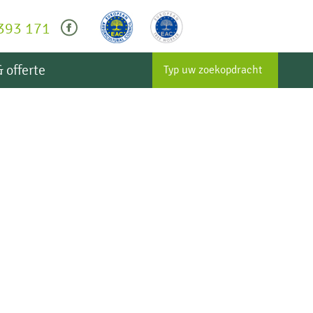
393 171
cebook
 offerte