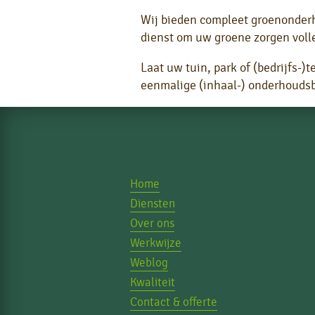
Wij bieden compleet groenonderho
dienst om uw groene zorgen volle
Laat uw tuin, park of (bedrijfs-
eenmalige (inhaal-) onderhouds
Home
Diensten
Over ons
Werkwijze
Weblog
Kwaliteit
Contact & offerte