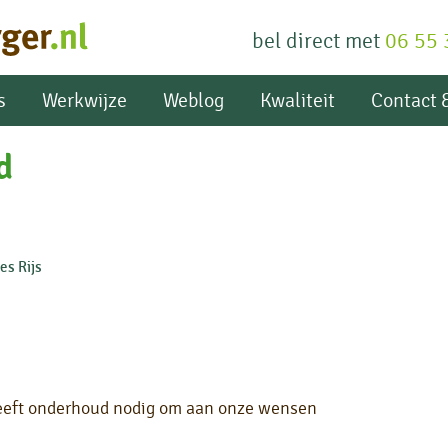
bel direct met
06 55 
fa
s
Werkwijze
Weblog
Kwaliteit
Contact &
d
s Rijs
heeft onderhoud nodig om aan onze wensen