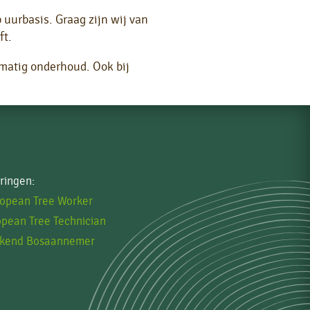
uurbasis. Graag zijn wij van
ft.
lmatig onderhoud. Ook bij
eringen:
opean Tree Worker
pean Tree Technician
kend Bosaannemer